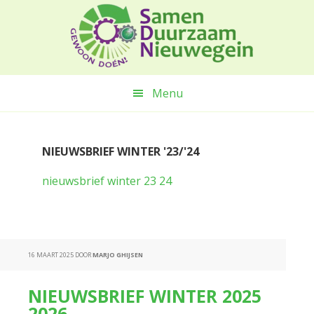
Spring
Door
Spring
naar
naar
naar
de
de
de
hoofdnavigatie
hoofd
voettekst
inhoud
Menu
NIEUWSBRIEF WINTER '23/'24
nieuwsbrief winter 23 24
16 MAART 2025
DOOR
MARJO GHIJSEN
NIEUWSBRIEF WINTER 2025
2026