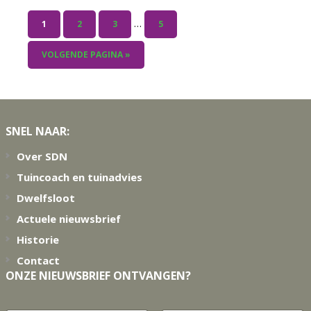
Interim
…
PAGINA
PAGINA
PAGINA
PAGINA
1
2
3
5
pagina's
zijn
GA
VOLGENDE PAGINA »
weggelaten
NAAR
Footer
SNEL NAAR:
Over SDN
Tuincoach en tuinadvies
Dwelfsloot
Actuele nieuwsbrief
Historie
Contact
ONZE NIEUWSBRIEF ONTVANGEN?