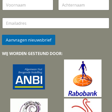
N
a
a
Voornaam
Achternaam
m
E
m
a
i
l
Aanvragen nieuwsbrief
*
WIJ WORDEN GESTEUND DOOR: