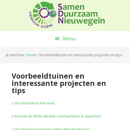
Spring
Door
Spring
naar
naar
naar
de
de
de
hoofdnavigatie
hoofd
voettekst
inhoud
Menu
Je bent hier:
Home
/
Voorbeeldtuinen en interessante projecten en tips
Voorbeeldtuinen en
interessante projecten en
tips
o Voorbeeldtuin met wadi
o Bezoek de Wilde Weelde voorbeeldtuin in Appeltern
o Voorbeeld tuinontwerp klimaatbestendig tuin