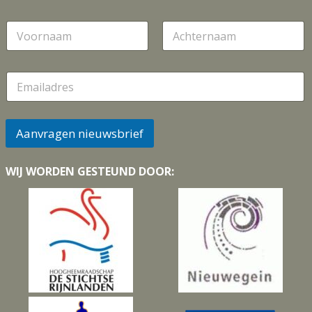
N
a
a
Voornaam
Achternaam
m
E
m
a
i
l
Aanvragen nieuwsbrief
*
WIJ WORDEN GESTEUND DOOR: