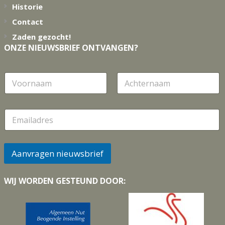
Historie
Contact
Zaden gezocht!
ONZE NIEUWSBRIEF ONTVANGEN?
N
a
a
Voornaam
Achternaam
m
E
m
a
i
l
Aanvragen nieuwsbrief
*
WIJ WORDEN GESTEUND DOOR: