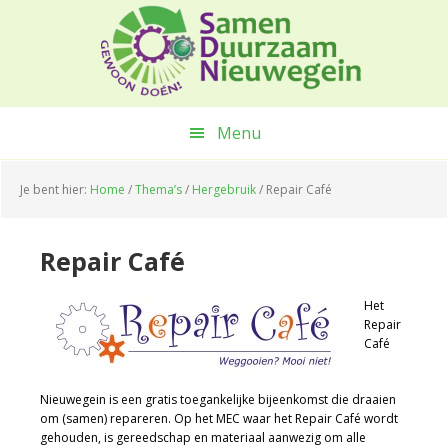
Spring
Door
Spring
naar
naar
naar
de
de
de
hoofdnavigatie
hoofd
voettekst
inhoud
Menu
Je bent hier:
Home
/
Thema’s
/
Hergebruik
/
Repair Café
Repair Café
Het
Repair
Café
Nieuwegein is een gratis toegankelijke bijeenkomst die draaien
om (samen) repareren. Op het MEC waar het Repair Café wordt
gehouden, is gereedschap en materiaal aanwezig om alle