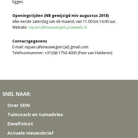
liggen.
Openingstijden (NB gewijzigd miv augustus 2018)
elke eerste zaterdag van de maand, van 11.00 tot 14.00 uur.
Website:
repaircafenieuwegein.jouwweb.nl
Contactgegevens
E-mail: repaircafenieuwegein [at] gmail.com
Telefoonnummer: +31(0)6 1756 4000 (Peer van Halderen)
Footer
SNEL NAAR:
Over SDN
Tuincoach en tuinadvies
Dwelfsloot
Actuele nieuwsbrief