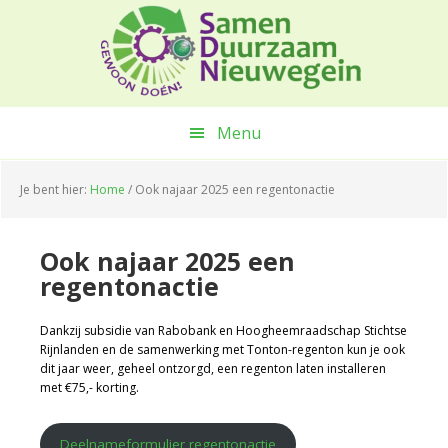
Spring
Door
Spring
naar
naar
naar
de
de
de
hoofdnavigatie
hoofd
voettekst
inhoud
Menu
Je bent hier:
Home
/
Ook najaar 2025 een regentonactie
Ook najaar 2025 een
regentonactie
Dankzij subsidie van Rabobank en Hoogheemraadschap Stichtse
Rijnlanden en de samenwerking met Tonton-regenton kun je ook
dit jaar weer, geheel ontzorgd, een regenton laten installeren
met €75,- korting.
Deelnameformulier regentonactie