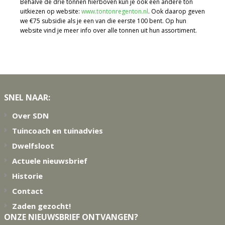
Behalve de drie tonnen hierboven kun je ook een andere ton
uitkiezen op website:
www.tontonregenton.nl
. Ook daarop geven
we €75 subsidie als je een van die eerste 100 bent. Op hun
website vind je meer info over alle tonnen uit hun assortiment.
Footer
SNEL NAAR:
Over SDN
Tuincoach en tuinadvies
Dwelfsloot
Actuele nieuwsbrief
Historie
Contact
Zaden gezocht!
ONZE NIEUWSBRIEF ONTVANGEN?