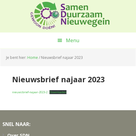
Spring
Door
Spring
naar
naar
naar
de
de
de
hoofdnavigatie
hoofd
voettekst
inhoud
Menu
Je bent hier:
Home
/
Nieuwsbrief najaar 2023
Nieuwsbrief najaar 2023
nieuwsbrief-najaar-2023-2
Downloaden
Footer
SNEL NAAR:
Over SDN