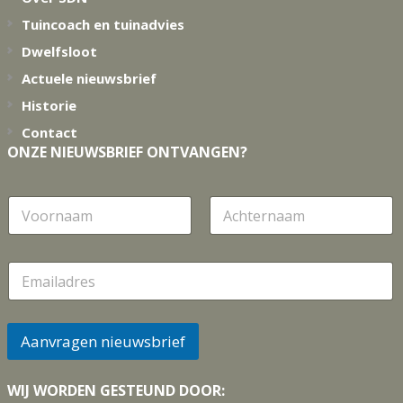
Tuincoach en tuinadvies
Dwelfsloot
Actuele nieuwsbrief
Historie
Contact
ONZE NIEUWSBRIEF ONTVANGEN?
N
a
a
Voornaam
Achternaam
m
E
m
a
i
l
Aanvragen nieuwsbrief
*
WIJ WORDEN GESTEUND DOOR: