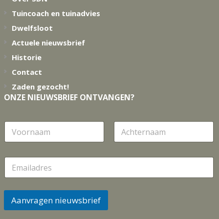
Tuincoach en tuinadvies
Dwelfsloot
Actuele nieuwsbrief
Historie
Contact
Zaden gezocht!
ONZE NIEUWSBRIEF ONTVANGEN?
N
a
a
Voornaam
Achternaam
m
E
m
a
i
l
Aanvragen nieuwsbrief
*