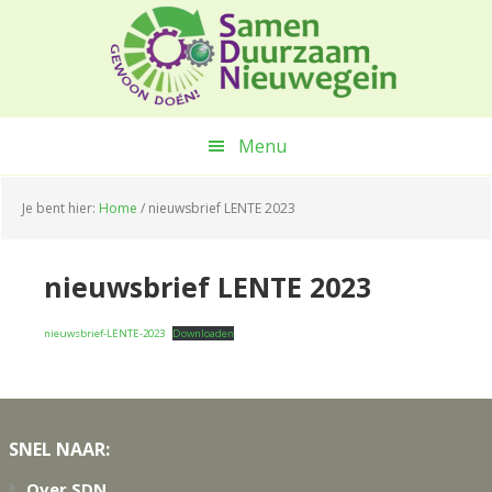
Spring
Door
Spring
naar
naar
naar
de
de
de
hoofdnavigatie
hoofd
voettekst
inhoud
Menu
Je bent hier:
Home
/
nieuwsbrief LENTE 2023
nieuwsbrief LENTE 2023
nieuwsbrief-LENTE-2023
Downloaden
Footer
SNEL NAAR:
Over SDN