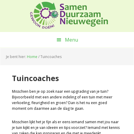
Spring
Door
Spring
naar
naar
naar
de
de
de
hoofdnavigatie
hoofd
voettekst
inhoud
Menu
Je bent hier:
Home
/
Tuincoaches
Tuincoaches
Misschien ben je op zoek naar een upgrading van je tuin?
Bijvoorbeeld met een andere indeling of een tuin met meer
verkoeling, fleurigheid en groen? Dan is het nu een goed
moment om daarmee aan de slag te gaan.
Misschien lijkt het je fijn als er eens iemand samen met jou naar
je tuin kijkt en je van ideeën en tips voorziet? Iemand met kennis
van zaken die kan inspireren en die met je meedenkt.