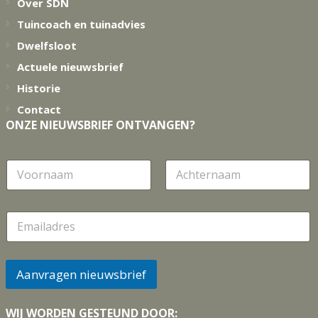
Over SDN
Tuincoach en tuinadvies
Dwelfsloot
Actuele nieuwsbrief
Historie
Contact
ONZE NIEUWSBRIEF ONTVANGEN?
N
a
a
Voornaam
Achternaam
m
E
m
a
i
l
Aanvragen nieuwsbrief
*
WIJ WORDEN GESTEUND DOOR: