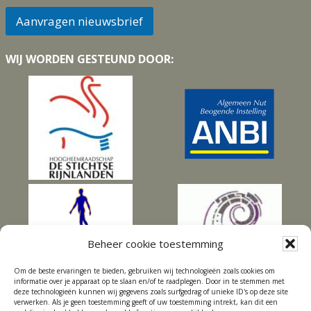
i
l
Aanvragen nieuwsbrief
*
WIJ WORDEN GESTEUND DOOR:
Beheer cookie toestemming
Om de beste ervaringen te bieden, gebruiken wij technologieën zoals cookies om
informatie over je apparaat op te slaan en/of te raadplegen. Door in te stemmen met
deze technologieën kunnen wij gegevens zoals surfgedrag of unieke ID's op deze site
verwerken. Als je geen toestemming geeft of uw toestemming intrekt, kan dit een