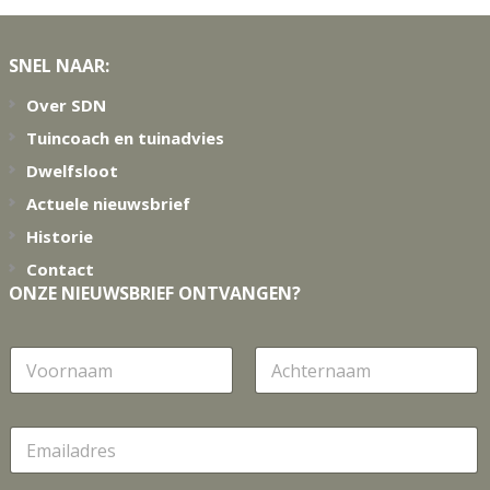
Footer
SNEL NAAR:
Over SDN
Tuincoach en tuinadvies
Dwelfsloot
Actuele nieuwsbrief
Historie
Contact
ONZE NIEUWSBRIEF ONTVANGEN?
N
a
a
Voornaam
Achternaam
m
E
m
a