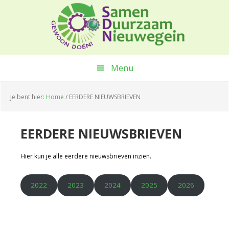
Spring
Door
Spring
naar
naar
naar
de
de
de
hoofdnavigatie
hoofd
voettekst
inhoud
Menu
Je bent hier:
Home
/
EERDERE NIEUWSBRIEVEN
EERDERE NIEUWSBRIEVEN
Hier kun je alle eerdere nieuwsbrieven inzien.
2022
2023
2024
2025
2026