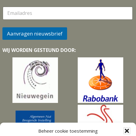
m
E
m
a
i
l
Aanvragen nieuwsbrief
*
WIJ WORDEN GESTEUND DOOR:
Beheer cookie toestemming