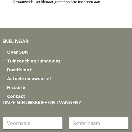
Klimaatweek. Het klimaat gaat tenslotte iedereen aan.
Footer
SNEL NAAR:
Over SDN
Tuincoach en tuinadvies
Dwelfsloot
Actuele nieuwsbrief
Historie
Contact
ONZE NIEUWSBRIEF ONTVANGEN?
N
a
a
Voornaam
Achternaam