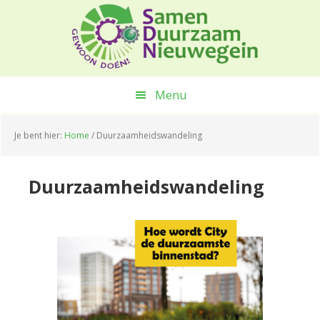
Spring
Door
Spring
naar
naar
naar
de
de
de
hoofdnavigatie
hoofd
voettekst
inhoud
Menu
Je bent hier:
Home
/
Duurzaamheidswandeling
Duurzaamheidswandeling