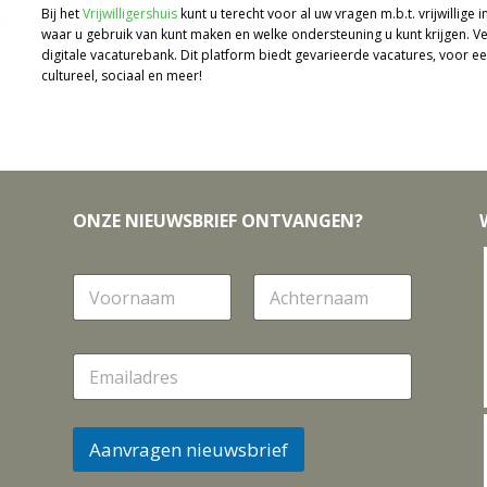
Bij het
Vrijwilligershuis
kunt u terecht voor al uw vragen m.b.t. vrijwillige 
waar u gebruik van kunt maken en welke ondersteuning u kunt krijgen. Ve
digitale vacaturebank. Dit platform biedt gevarieerde vacatures, voor eenm
cultureel, sociaal en meer!
ONZE NIEUWSBRIEF ONTVANGEN?
N
a
a
Voornaam
Achternaam
m
E
m
a
i
l
Aanvragen nieuwsbrief
*