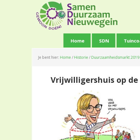
Spring
Door
Spring
naar
naar
naar
de
de
de
hoofdnavigatie
hoofd
voettekst
inhoud
Home
SDN
Tuinco
Je bent hier:
Home
/
Historie
/
Duurzaamheidsmarkt 2019
Vrijwilligershuis op 