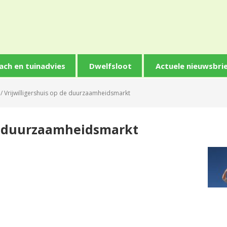
ach en tuinadvies
Dwelfsloot
Actuele nieuwsbri
/
Vrijwilligershuis op de duurzaamheidsmarkt
de duurzaamheidsmarkt